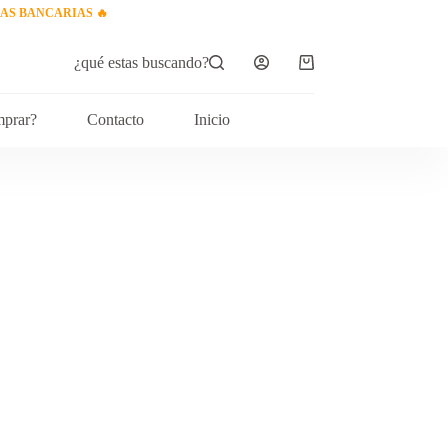
IAS BANCARIAS
🔥
¿qué estas buscando?
Carro
de
compra
prar?
Contacto
Inicio