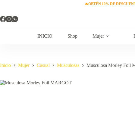
Saltar
🔥
OBTÉN 10% DE DESCUEN
al
contenido
INICIO
Shop
Mujer
Inicio
Mujer
Casual
Musculosas
Musculosa Morley Foi