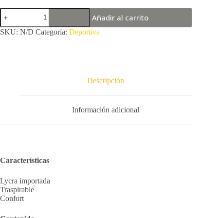
Short
Añadir al carrito
de
Calza
SKU:
N/D
Categoría:
Deportiva
importado
para
dama
cantidad
Descripción
Información adicional
Características
Lycra importada
Traspirable
Confort